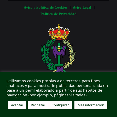
Aviso y Política de Cookies
|
Aviso Legal
|
Política de Privacidad
Utilizamos cookies propias y de terceros para fines
CONTACTO
analíticos y para mostrarle publicidad personalizada en
base a un perfil elaborado a partir de sus hábitos de
navegación (por ejemplo, páginas visitadas).
C/ Vera Cruz, 9 · 34005 · Palencia (España)
secretaria@veracruzpalencia.org
Aceptar
Rechazar
Configurar
Más información
673 81 14 89