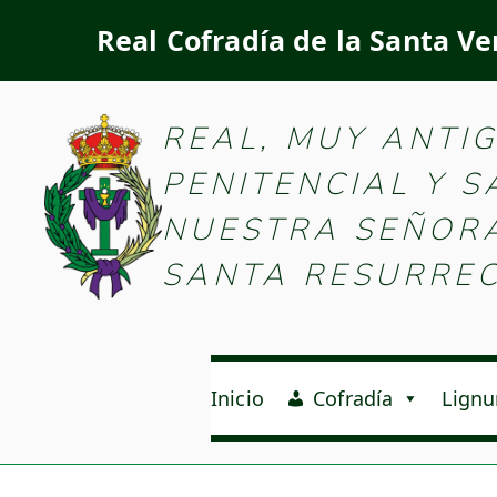
Real Cofradía de la Santa Ve
Real Cofradía d
REAL, MUY ANTI
PENITENCIAL Y 
NUESTRA SEÑORA 
SANTA RESURREC
Inicio
Cofradía
Lignu