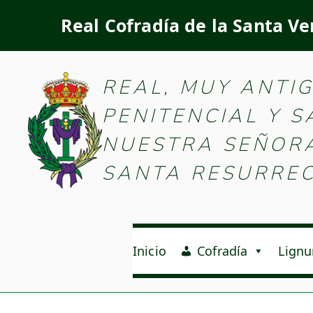
Real Cofradía de la Santa Ve
Real Cofradía d
REAL, MUY ANTI
PENITENCIAL Y 
NUESTRA SEÑORA 
SANTA RESURREC
Inicio
Cofradía
Lignu