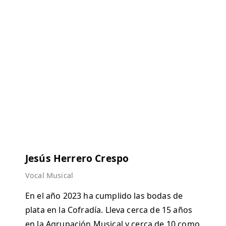
1974 – 50 AÑOS DE
HISTORIA – 2024
Agrupación Musical desde el año
2006
Jesús Herrero Crespo
Vocal Musical
En el año 2023 ha cumplido las bodas de
plata en la Cofradía. Lleva cerca de 15 años
en la Agrupación Musical y cerca de 10 como