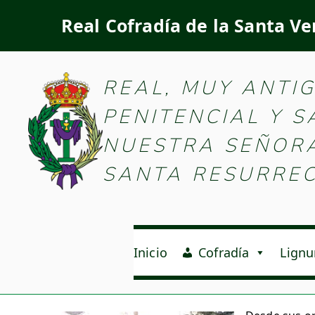
Real Cofradía de la Santa Ve
Real Cofradía d
REAL, MUY ANTI
PENITENCIAL Y 
NUESTRA SEÑORA 
SANTA RESURREC
Inicio
Cofradía
Lignu