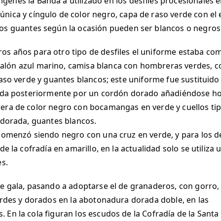
ígenes la Banda a utilizado en los desfiles procesionales 
túnica y cíngulo de color negro, capa de raso verde con el
 los guantes según la ocasión pueden ser blancos o negros
ros años para otro tipo de desfiles el uniforme estaba c
alón azul marino, camisa blanca con hombreras verdes, co
 raso verde y guantes blancos; este uniforme fue sustitui
tuida posteriormente por un cordón dorado añadiéndose ho
era de color negro con bocamangas en verde y cuellos ti
 dorada, guantes blancos.
comenzó siendo negro con una cruz en verde, y para los de
de la cofradía en amarillo, en la actualidad solo se utiliz
es.
de gala, pasando a adoptarse el de granaderos, con gorro,
erdes y dorados en la abotonadura dorada doble, en las
En la cola figuran los escudos de la Cofradía de la Santa