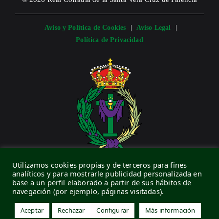
Aviso y Política de Cookies
|
Aviso Legal
|
Política de Privacidad
Utilizamos cookies propias y de terceros para fines
CONTACTO
analíticos y para mostrarle publicidad personalizada en
base a un perfil elaborado a partir de sus hábitos de
navegación (por ejemplo, páginas visitadas).
C/ Vera Cruz, 9 · 34005 · Palencia (España)
secretaria@veracruzpalencia.org
Aceptar
Rechazar
Configurar
Más información
673 81 14 89