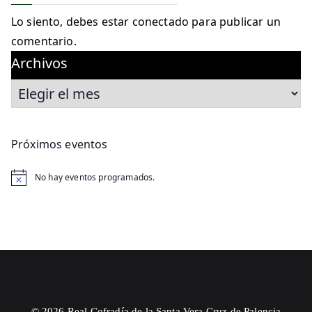
Lo siento, debes estar
conectado
para publicar un
comentario.
Archivos
Próximos eventos
No hay eventos programados.
A
v
i
s
o
© 2026 Real Cofradía de la Santa Vera Cruz de Palencia