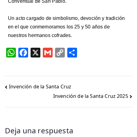
Conventual de San Pablo.
Un acto cargado de simbolismo, devoción y tradición
en el que conmemoramos los 25 y 50 años de
nuestros hermanos cofrades.
W
F
X
G
C
C
h
a
m
o
o
at
c
ai
p
m
s
e
l
y
p
Invención de la Santa Cruz
A
b
Li
ar
Invención de la Santa Cruz 2025
p
o
n
ti
p
o
k
r
k
Deja una respuesta