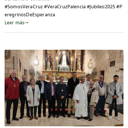
#SomosVeraCruz #VeraCruzPalencia #Jubileo2025 #P
eregrinosDeEsperanza
Leer más