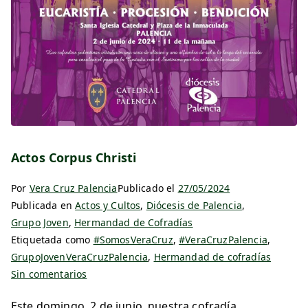
Actos Corpus Christi
Por
Vera Cruz Palencia
Publicado el
27/05/2024
Publicada en
Actos y Cultos
,
Diócesis de Palencia
,
Grupo Joven
,
Hermandad de Cofradías
Etiquetada como
#SomosVeraCruz
,
#VeraCruzPalencia
,
GrupoJovenVeraCruzPalencia
,
Hermandad de cofradías
Sin comentarios
Este domingo, 2 de junio, nuestra cofradía