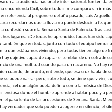
utivaron a la audiencia nacional e internacional, fue teni
a encomienda fácil, sobre todo si me comparo sin ir más l
 en referencia al pregonero del año pasado, Luis Argüello.
 para recordarnos que la lluvia no puede deslucir la fe, qu
a confesión sobre la Semana Santa de Palencia. Tras casi
muchos lugares. «De todas he aprendido, todas han sido 
o también que en todas, junto con todo el equipo hemos p
e lo que estábamos viviendo, pero todas tienen algo de f
 hay objetivo capaz de captar el temblor de un cofrade c
encio de una multitud cuando pasa un nazareno. No hay re
uien cuando, de pronto, entiende, que esa cruz habla de su
e se puede narrar pero, sobre todo, se tiene que vivir», co
encia, «el que algún poeta definió como la música de Dios»
y silenciosa donde el hombre aprende a hablar poco y a pen
 en el paso lento de las procesiones de Semana Santa. Mient
 verdades que solo pueden acogerse en silencio, el silen