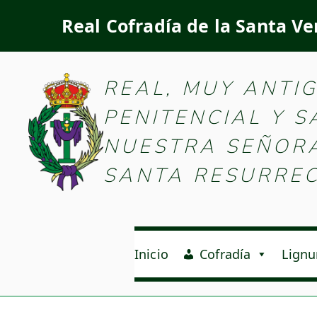
Real Cofradía de la Santa Ve
Real Cofradía d
REAL, MUY ANTI
PENITENCIAL Y 
NUESTRA SEÑORA 
SANTA RESURREC
Inicio
Cofradía
Lignu