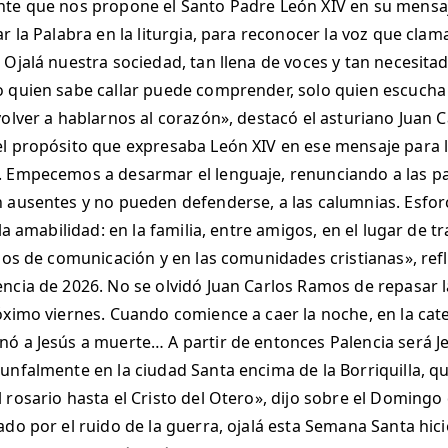
nte que nos propone el Santo Padre León XIV en su mensaj
r la Palabra en la liturgia, para reconocer la voz que clama 
 Ojalá nuestra sociedad, tan llena de voces y tan necesita
 quien sabe callar puede comprender, solo quien escucha 
volver a hablarnos al corazón», destacó el asturiano Juan 
l propósito que expresaba León XIV en ese mensaje para 
 Empecemos a desarmar el lenguaje, renunciando a las pala
n ausentes y no pueden defenderse, a las calumnias. Esfo
 la amabilidad: en la familia, entre amigos, en el lugar de t
dios de comunicación y en las comunidades cristianas», ref
ncia de 2026. No se olvidó Juan Carlos Ramos de repasar l
óximo viernes. Cuando comience a caer la noche, en la cate
ó a Jesús a muerte… A partir de entonces Palencia será Je
unfalmente en la ciudad Santa encima de la Borriquilla, 
 rosario hasta el Cristo del Otero», dijo sobre el Domingo
ado por el ruido de la guerra, ojalá esta Semana Santa hi