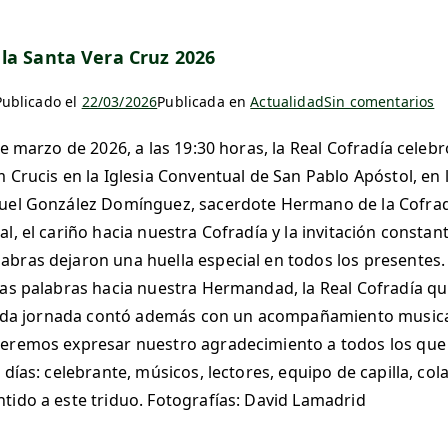
la Santa Vera Cruz 2026
Publicado el
22/03/2026
Publicada en
Actualidad
Sin comentarios
 de marzo de 2026, a las 19:30 horas, la Real Cofradía cel
m Crucis en la Iglesia Conventual de San Pablo Apóstol, en 
nuel González Domínguez, sacerdote Hermano de la Cofradí
l, el cariño hacia nuestra Cofradía y la invitación constant
abras dejaron una huella especial en todos los presente
das palabras hacia nuestra Hermandad, la Real Cofradía q
 Cada jornada contó además con un acompañamiento musical 
eremos expresar nuestro agradecimiento a todos los que 
 días: celebrante, músicos, lectores, equipo de capilla, co
tido a este triduo. Fotografías: David Lamadrid