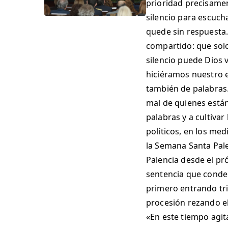
prioridad precisame
silencio para escucha
quede sin respuesta.
compartido: que solo
silencio puede Dios 
hiciéramos nuestro e
también de palabras.
mal de quienes está
palabras y a cultivar
políticos, en los me
la Semana Santa Pale
Palencia desde el pr
sentencia que conden
primero entrando tri
procesión rezando el
«En este tiempo agit