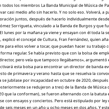
n todos los miembros La Banda Municipal de Música de Pa
var casi medio año sin hacerlo. Y no solo eso. Volverá, a p
oración juntos, después de hacerlo individualmente desde
Gómez Sorrigueta, vinculado a la Banda de Burgos y que f
El lunes por la mañana ya viene y ensayan con él toda la
, explicó el concejal de Cultura, Fran Fernández, quien añ
e para ellos volver a tocar, que puedan hacer su trabajo c
forma regular. Se había previsto que con la bolsa de emp
irector, pero veía que tampoco llegábamos», argumentó el 
activará esta bolsa para encontrar un director de banda e
esto de primavera y verano hasta que se resuelva la convoc
a se jubilase por incapacidad en octubre de 2020, despué
osteriormente se redujeron a tres) de la Banda de Música de
 20 que la conforman), se fueron alternando con la batuta
e con ensayos y conciertos. Pero está estipulado por ley 
e seis meses en un año u ocho meses en dos años. Y este h