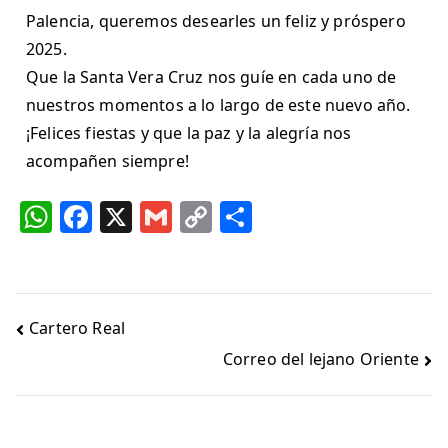
Palencia, queremos desearles un feliz y próspero
2025.
Que la Santa Vera Cruz nos guíe en cada uno de
nuestros momentos a lo largo de este nuevo año.
¡Felices fiestas y que la paz y la alegría nos
acompañen siempre!
W
F
X
G
C
C
h
a
m
o
o
at
c
ai
p
m
s
e
l
y
p
Cartero Real
A
b
Li
ar
Correo del lejano Oriente
p
o
n
ti
p
o
k
r
k