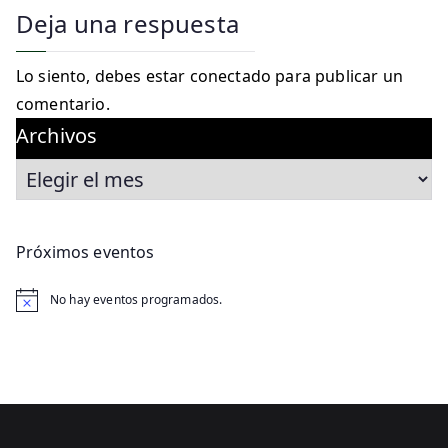
Deja una respuesta
Lo siento, debes estar
conectado
para publicar un
comentario.
Archivos
Próximos eventos
No hay eventos programados.
A
v
i
s
o