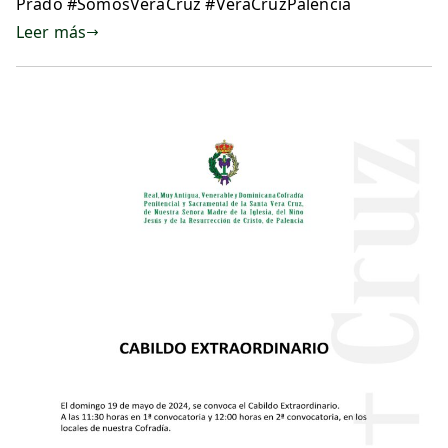
Prado #SomosVeraCruz #VeraCruzPalencia
Leer más