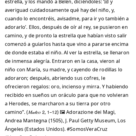
estrella, y los mandó a Belén, diciéndoles: ‘Id y
averiguad cuidadosamente qué hay del niño, y,
cuando lo encontréis, avisadme, para ir yo también a
adorarlo’. Ellos, después de oír al rey, se pusieron en
camino, y de pronto la estrella que habían visto salir
comenzó a guiarlos hasta que vino a pararse encima
de donde estaba el niño. Al ver la estrella, se llenaron
de inmensa alegría. Entraron en la casa, vieron al
niño con María, su madre, y cayendo de rodillas lo
adoraron; después, abriendo sus cofres, le
ofrecieron regalos: oro, incienso y mirra. Y habiendo
recibido en sueños un oráculo para que no volvieran
a Herodes, se marcharon a su tierra por otro
camino”. (𝑀𝒶𝓉𝑒𝑜 𝟤, 𝟣–𝟣𝟤) 🖼 Adorazione dei Magi,
Andrea Mantegna (1505), J. Paul Getty Museum, Los
Ángeles (Estados Unidos). #SomosVeraCruz